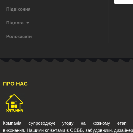
Підвіконня
Підлога
Ролокасети
ПРО НАС
Компанія супроводжує угоду на кожному етапі 
виконання.
Нашими клієнтами є ОСББ, забудовники, дизайне