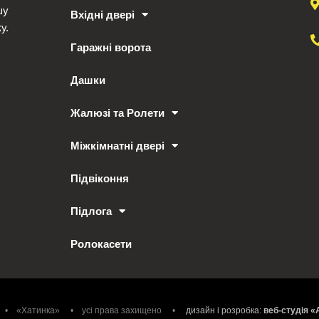
шу
Вхідні двері
у.
Гаражні ворота
Дашки
Жалюзі та Ролети
Міжкімнатні двері
Підвіконня
Підлога
Ролокасети
 • «Хатинка» • усі права захищено •
дизайн і розробка:
веб-студія 