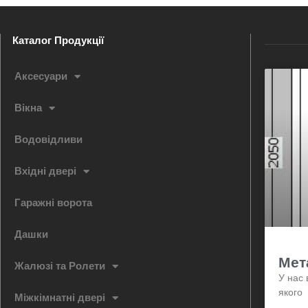
Каталог Продукції
Аксесуари
Вікна
Водовідливи
Вхідні двері
Гаражні ворота
Дашки
Мет
Жалюзі та Ролети
У нас 
якого
Міжкімнатні двері