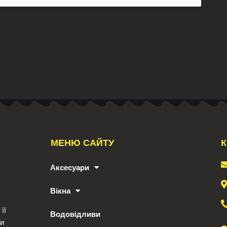
МЕНЮ САЙТУ
К
Аксесуари
Вікна
її
Водовідливи
ри