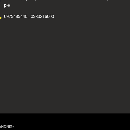
р-н​
0979499440 , 0983316000
«ANONIX»