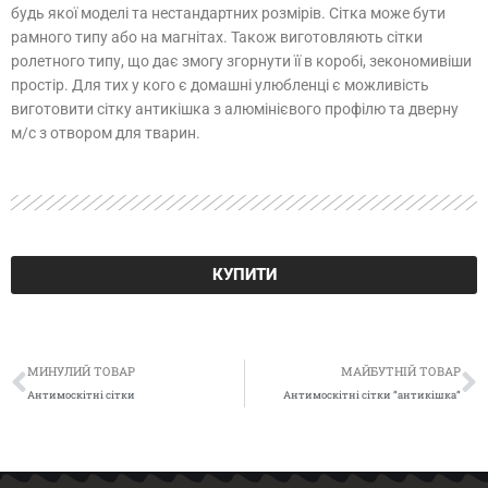
будь якої моделі та нестандартних розмірів. Сітка може бути
рамного типу або на магнітах. Також виготовляють сітки
ролетного типу, що дає змогу згорнути її в коробі, зекономивіши
простір. Для тих у кого є домашні улюбленці є можливість
виготовити сітку антикішка з алюмінієвого профілю та дверну
м/с з отвором для тварин.
КУПИТИ
Попер
Д
МИНУЛИЙ ТОВАР
МАЙБУТНІЙ ТОВАР
Антимоскітні сітки
Антимоскітні сітки ”антикішка”