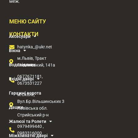
меж.
МЕНЮ САЙТУ
КОНТАКТИ
Аксесуари
hatynka_@ukr.net
Вікна
м.Львів, Тракт
Водовідливи
Глинянський, 141а
0677671181,
Вхідні двері
0673531227
Гаражні ворота
м.Сколе,
Вул.Бр.Вільшинських 3
Дашки
Львівська обл.
Стрийський р-н​
Жалюзі та Ролети
0979499440 ,
0983316000
Міжкімнатні двері