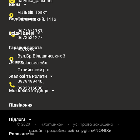
hatynka_@ukr.net
Вікна
м.Львів, Тракт
Водовідливи
Глинянський, 141а
0677671181,
Вхідні двері
0673531227
Гаражні ворота
м.Сколе,
Вул.Бр.Вільшинських 3
Дашки
Львівська обл.
Стрийський р-н​
Жалюзі та Ролети
0979499440 ,
0983316000
Міжкімнатні двері
Підвіконня
Підлога
© 2020 • «Хатинка» • усі права захищено •
дизайн і розробка:
веб-студія «ANONIX»
Ролокасети