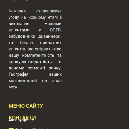
Компанія супроводжує
угоду на кожному етапі її
Нашими
виконання.
клієнтами є ОСББ,
забудовники, дизайнери
та безліч приватних
клієнтів, що свідчить про
нашу компетентність та
конкурентоздатність в
даному сегменті ринку.
Географія наших
можливостей
не знає
меж.
МЕНЮ САЙТУ
КОНТАКТИ
Аксесуари