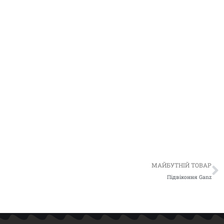
Д
МАЙБУТНІЙ ТОВАР
Підвіконня Ganz