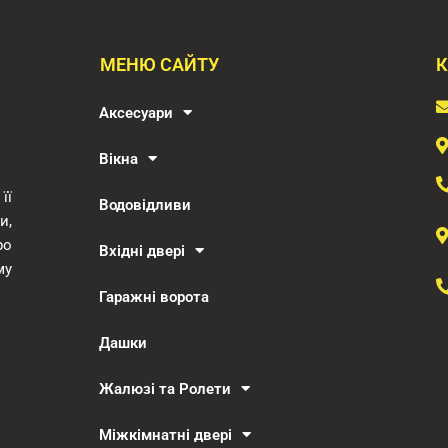
МЕНЮ САЙТУ
К
Аксесуари
Вікна
її
Водовідливи
и,
ро
Вхідні двері
му
Гаражні ворота
Дашки
Жалюзі та Ролети
Міжкімнатні двері