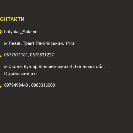
ОНТАКТИ
hatynka_@ukr.net
м.Львів, Тракт Глинянський, 141а
0677671181, 0673531227
м.Сколе, Вул.Бр.Вільшинських 3 Львівська обл.
Стрийський р-н​
0979499440 , 0983316000