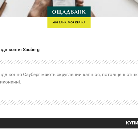
ідвіконня Sauberg
ідвіконня Сауберг мають скруглений капінос, потовщені стінк
иконанні.
КУП