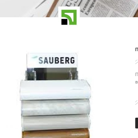
П
П
в