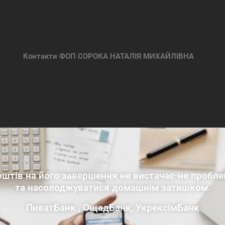
Контакти ФОП СОРОКА НАТАЛІЯ МИХАЙЛІВНА
оштів на його завершення не вистачає-не пробле
та насолоджуватися домашнім затишком.
ПиватБанк , ОщадБанк, УкрексімБанк