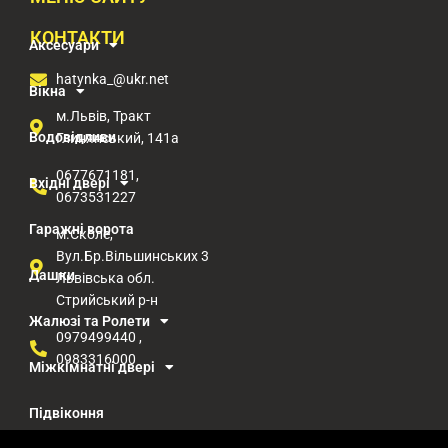
КОНТАКТИ
Аксесуари
hatynka_@ukr.net
Вікна
м.Львів, Тракт
Водовідливи
Глинянський, 141а
0677671181,
Вхідні двері
0673531227
Гаражні ворота
м.Сколе,
Вул.Бр.Вільшинських 3
Дашки
Львівська обл.
Стрийський р-н​
Жалюзі та Ролети
0979499440 ,
0983316000
Міжкімнатні двері
Підвіконня