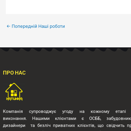
←
Попередній Наші роботи
ПРО НАС
Компанія супроводжує угоду на кожному етапі 
виконання.
Нашими клієнтами є ОСББ, забудовник
дизайнери
та безліч приватних клієнтів, що свідчить п