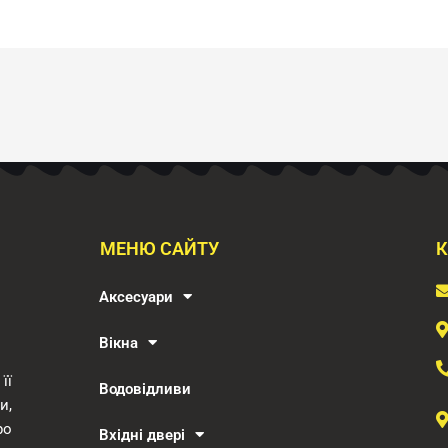
МЕНЮ САЙТУ
К
Аксесуари
Вікна
її
Водовідливи
и,
ро
Вхідні двері