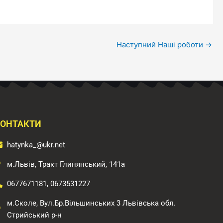
Наступний Наші роботи
→
ОНТАКТИ
hatynka_@ukr.net
м.Львів, Тракт Глинянський, 141а
0677671181, 0673531227
м.Сколе, Вул.Бр.Вільшинських 3 Львівська обл.
Стрийський р-н​