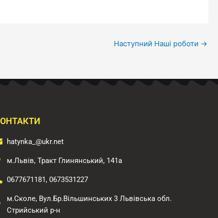
Наступний Наші роботи
→
ОНТАКТИ
hatynka_@ukr.net
м.Львів, Тракт Глинянський, 141а
0677671181, 0673531227
м.Сколе, Вул.Бр.Вільшинських 3 Львівська обл.
Стрийський р-н​