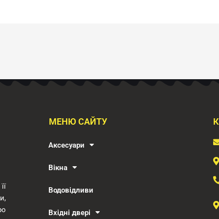
МЕНЮ САЙТУ
К
Аксесуари
Вікна
її
Водовідливи
и,
ро
Вхідні двері