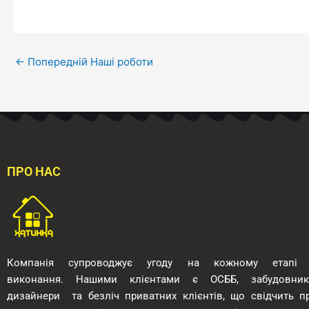
←
Попередній Наші роботи
ПРО НАС
Компанія супроводжує угоду на кожному етапі 
виконання.
Нашими клієнтами є ОСББ, забудовник
дизайнери
та безліч приватних клієнтів, що свідчить п