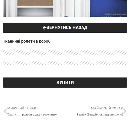
ВЕРНУТИСЬ НАЗАД
Тканинні ролети в коробі
КУПИТИ
Попер
Д
МИНУЛИЙ ТОВАР
МАЙБУТНІЙ ТОВАР
Тканинні ролети відкритого типу
Зразок П-подібної направляючої