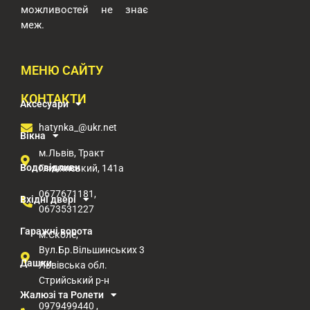
можливостей
не знає
меж.
МЕНЮ САЙТУ
КОНТАКТИ
Аксесуари
hatynka_@ukr.net
Вікна
м.Львів, Тракт
Водовідливи
Глинянський, 141а
0677671181,
Вхідні двері
0673531227
Гаражні ворота
м.Сколе,
Вул.Бр.Вільшинських 3
Дашки
Львівська обл.
Стрийський р-н​
Жалюзі та Ролети
0979499440 ,