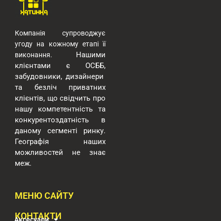
Компанія супроводжує
угоду на кожному етапі її
Нашими
виконання.
клієнтами є ОСББ,
забудовники, дизайнери
та безліч приватних
клієнтів, що свідчить про
нашу компетентність та
конкурентоздатність в
даному сегменті ринку.
Географія наших
можливостей
не знає
меж.
МЕНЮ САЙТУ
КОНТАКТИ
Аксесуари