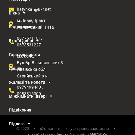
hatynka_@ukr.net
Вікна
м.Львів, Тракт
Водовідливи
Глинянський, 141а
0677671181,
Вхідні двері
0673531227
Гаражні ворота
м.Сколе,
Вул.Бр.Вільшинських 3
Дашки
Львівська обл.
Стрийський р-н​
Жалюзі та Ролети
0979499440 ,
0983316000
Міжкімнатні двері
Підвіконня
Підлога
© 2020 • «Хатинка» • усі права захищено •
дизайн і розробка:
веб-студія «ANONIX»