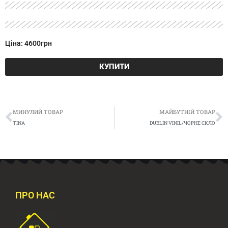
Ціна: 4600грн
КУПИТИ
Попер
Д
МИНУЛИЙ ТОВАР
МАЙБУТНІЙ ТОВАР
TINA
DUBLIN VINIL/ЧОРНЕ СКЛО
ПРО НАС