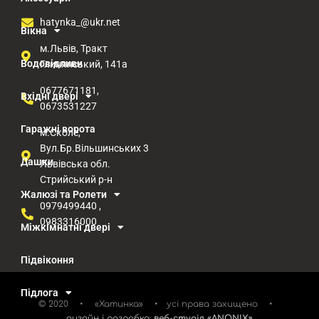
hatynka_@ukr.net
Вікна
м.Львів, Тракт
Водовідливи
Глинянський, 141а
0677671181,
Вхідні двері
0673531227
Гаражні ворота
м.Сколе,
Вул.Бр.Вільшинських 3
Дашки
Львівська обл.
Стрийський р-н​
Жалюзі та Ролети
0979499440 ,
0983316000
Міжкімнатні двері
Підвіконня
Підлога
© 2020 • «Хатинка» • усі права захищено •
дизайн і розробка:
веб-студія «ANONIX»