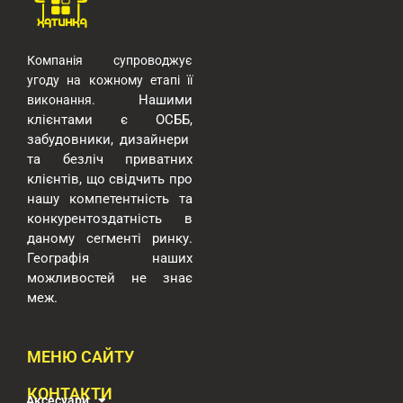
Компанія супроводжує
угоду на кожному етапі її
Нашими
виконання.
клієнтами є ОСББ,
забудовники, дизайнери
та безліч приватних
клієнтів, що свідчить про
нашу компетентність та
конкурентоздатність в
даному сегменті ринку.
Географія наших
можливостей
не знає
меж.
МЕНЮ САЙТУ
КОНТАКТИ
Аксесуари