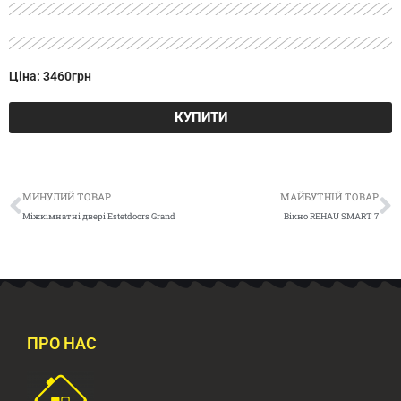
Ціна: 3460грн
КУПИТИ
Попер
Д
МИНУЛИЙ ТОВАР
МАЙБУТНІЙ ТОВАР
Міжкімнатні двері Estetdoors Grand
Вікно REHAU SMART 7
ПРО НАС