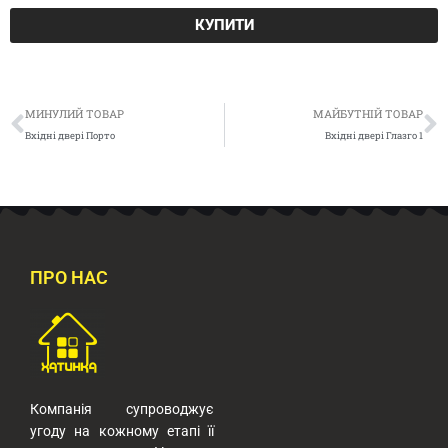
КУПИТИ
Попер
Д
МИНУЛИЙ ТОВАР
МАЙБУТНІЙ ТОВАР
Вхідні двері Порто
Вхідні двері Глазго 1
ПРО НАС
Компанія супроводжує
угоду на кожному етапі її