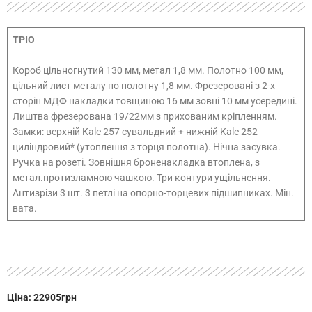
ТРІО
Короб цільногнутий 130 мм, метал 1,8 мм. Полотно 100 мм,
цільний лист металу по полотну 1,8 мм. Фрезеровані з 2-х
сторін МДФ накладки товщиною 16 мм зовні 10 мм усередині.
Лиштва фрезерована 19/22мм з прихованим кріпленням.
Замки: верхній Kale 257 сувальдний + нижній Kale 252
циліндровий* (утоплення з торця полотна). Нічна засувка.
Ручка на розеті. Зовнішня броненакладка втоплена, з
метал.протизламною чашкою. Три контури ущільнення.
Антизрізи 3 шт. 3 петлі на опорно-торцевих підшипниках. Мін.
вата.
Ціна: 22905грн