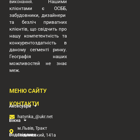
Нашими
виконання.
клієнтами є ОСББ,
забудовники, дизайнери
та безліч приватних
клієнтів, що свідчить про
нашу компетентність та
конкурентоздатність в
даному сегменті ринку.
Географія наших
можливостей
не знає
меж.
МЕНЮ САЙТУ
КОНТАКТИ
Аксесуари
hatynka_@ukr.net
Вікна
м.Львів, Тракт
Водовідливи
Глинянський, 141а