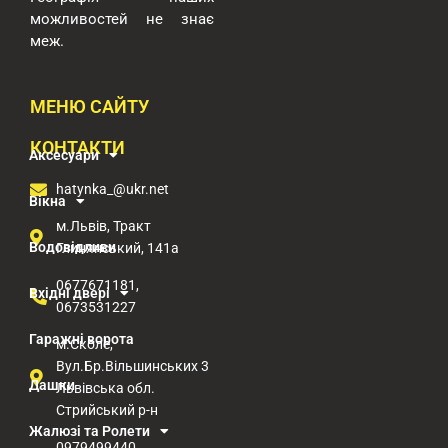
можливостей
не знає
меж.
МЕНЮ САЙТУ
КОНТАКТИ
Аксесуари
hatynka_@ukr.net
Вікна
м.Львів, Тракт
Водовідливи
Глинянський, 141а
0677671181,
Вхідні двері
0673531227
Гаражні ворота
м.Сколе,
Вул.Бр.Вільшинських 3
Дашки
Львівська обл.
Стрийський р-н​
Жалюзі та Ролети
0979499440 ,