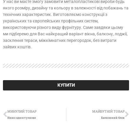
У нас ви маєте змогу замовити металопластикові вироби будь
якого розміру, дизайну та кольору в залежності від побажань та
технічних характеристик. Виготовляємо конструкції з
українських та європейських профільних систем,
використовуючи різного виду фурнітуру. Саме завдяки цьому
ми підберемо для Вас найкращий варіант вікна, балкону, лоджії,
засклення тераси, міжкімнатних перегородок, без витрати
зайвих коштів.
КУПИТИ
Попер
Д
МИНУЛИЙ ТОВАР
МАЙБУТНІЙ ТОВАР
Вікно одностулкове
Балконний блок